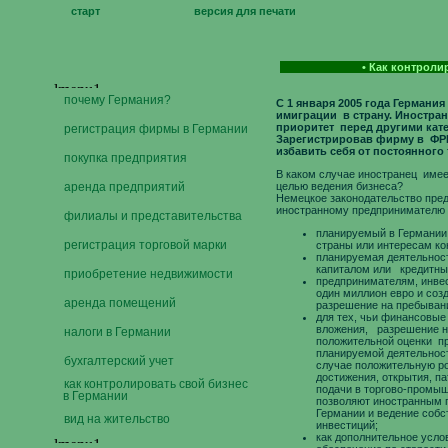
старт
версия для печати
• Как контроли
почему Германия?
С 1 января 2005 года Германи
имиграции в страну. Иностра
приоритет перед другими кат
регистрация фирмы в Германии
Зарегистрировав фирму в ФРГ,
избавить себя от постоянного
покупка предприятия
В каком случае иностранец имее
аренда предприятий
целью ведения бизнеса?
Немецкое законодательство пре
иностранному предпринимателю 
филиалы и представительства
планируемый в Германии
регистрация торговой марки
страны или интересам ко
планируемая деятельнос
капиталом или кредитны
приобретение недвижимости
предпринимателям, инве
один миллион евро и соз
аренда помещений
разрешение на пребыван
для тех, чьи финансовы
вложения, разрешение н
налоги в Германии
положительной оценки пр
планируемой деятельност
бухгалтерский учет
случае положительную р
достижения, открытия, п
как контролировать свой бизнес
подачи в торгово-промыш
в Германии
позволяют иностранным 
Германии и ведение собс
вид на жительство
инвестиций;
как дополнительное усло