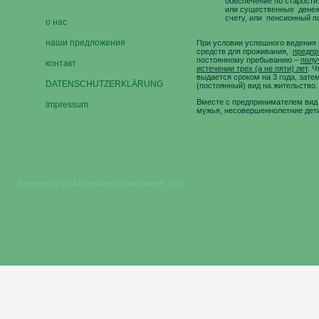
обеспечение по старости
или существенные денеж
счету, или пенсионный п
о нас
наши предложения
При условии успешного ведения 
средств для проживания,
предпр
постоянному пребыванию –
полу
контакт
истечении трех (а не пяти) лет
. 
выдается сроком на 3 года, зат
DATENSCHUTZERKLÄRUNG
(постоянный) вид на жительство.
Вместе с предпринимателем вид 
Impressum
мужья, несовершеннолетние дети
Copyright © OWU Ost-West Union GmbH, 2010